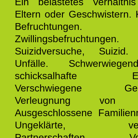
Ein belastetes Verhältn
Eltern oder Geschwistern. 
Befruchtungen.
Zwillingsbefruchtungen. 
Suizidversuche, Suizid
Unfälle. Schwerwiege
schicksalhafte Erei
Verschwiegene Gesch
Verleugnung von K
Ausgeschlossene Familienm
Ungeklärte, verg
Partnerschaften. Vor