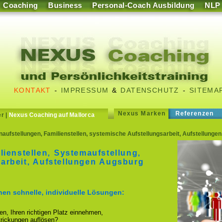
Coaching
Business
Personal-Coach Ausbildung
NLP
KONTAKT
-
IMPRESSUM
&
DATENSCHUTZ
-
SITEMA
Nexus Marken
Referenzen
er
|
Nexus Coaching auf Mallorca
enaufstellungen, Familienstellen, systemische Aufstellungsarbeit, Aufstellun
lienstellen, Systemaufstellung,
arbeit, Aufstellungen Augsburg
hnen schnelle, individuelle Lösungen:
ren, Ihren richtigen Platz einnehmen,
strickungen auflösen?