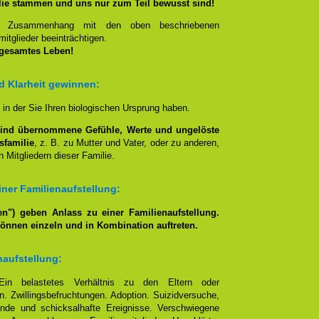
lie stammen und uns nur zum Teil bewusst sind!
en Zusammenhang mit den oben beschriebenen
itglieder beeinträchtigen.
 gesamtes Leben!
nd Klarheit gewinnen:
, in der Sie Ihren biologischen Ursprung haben.
lind übernommene Gefühle, Werte und ungelöste
sfamilie
, z. B. zu Mutter und Vater, oder zu anderen,
 Mitgliedern dieser Familie.
ner Familienaufstellung:
n") geben Anlass zu einer Familienaufstellung.
können einzeln und in Kombination auftreten.
naufstellung:
Ein belastetes Verhältnis zu den Eltern oder
. Zwillingsbefruchtungen. Adoption. Suizidversuche,
nde und schicksalhafte Ereignisse. Verschwiegene