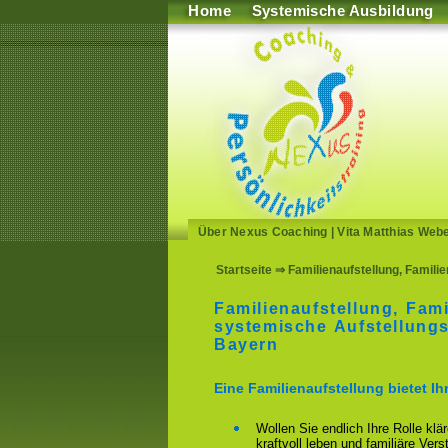
Home
Systemische Ausbildung
Über Nexus Coaching
|
Vita Matthias Web
Startseite
⇒ Familienaufstellung, Famili
Familienaufstellung, Fami
systemische Aufstellungs
Bayern
Eine Familienaufstellung bietet I
Wollen Sie endlich Ihre Rolle klä
kraftvoll leben und familiäre Ver