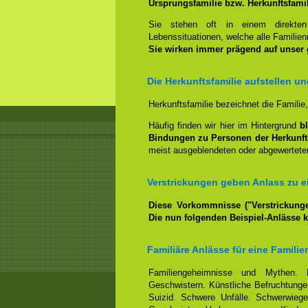
Ursprungsfamilie bzw. Herkunftsfami
Sie stehen oft in einem direkt
Lebenssituationen, welche alle Familienm
Sie wirken immer prägend auf unser
Die Herkunftsfamilie aufstellen u
Herkunftsfamilie bezeichnet die Familie
Häufig finden wir hier im Hintergrund
b
Bindungen zu Personen der Herkunft
meist ausgeblendeten oder abgewerteten
Verstrickungen geben Anlass zu ei
Diese Vorkommnisse ("Verstrickunge
Die nun folgenden Beispiel-Anlässe 
Familiäre Anlässe für eine Familie
Familiengeheimnisse und Mythen. 
Geschwistern. Künstliche Befruchtungen
Suizid. Schwere Unfälle. Schwerwiege