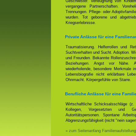
Geschwister. Verleugnung von Kindern
vergangene Partnerschaften. Voreh
Trennungen. Pflege- oder Adoptivfamili
wurden. Tot geborene und abgetrieb
Kriegserlebnisse.
Private Anlässe für eine Familiena
Traumatisierung. Helferrollen und Ret
Suchtverhalten und Sucht. Adoption. Wi
und Freunden. Bekannte Rollenzuschrei
Beziehungen. Angst vor Nähe. Anh
wiederholende, besondere Merkmale in
Lebensbiografie nicht erklärbare Leb
Ohnmacht. Körpergefühle von Starre.
Berufliche Anlässe für eine Famili
Wirtschaftliche Schicksalsschläge (z
Kollegen, Vorgesetzten und Ges
Autoritätspersonen. Spontane Arbeits
Abgrenzungsfähigkeit (nicht "nein sage
» zum Seitenanfang Familienaufstellung