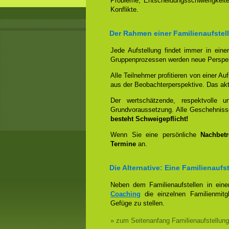
Probleme, Entscheidungsschwierigkeite
Konflikte.
Der Rahmen einer Familienaufstel
Jede Aufstellung findet immer in ein
Gruppenprozessen werden neue Perspek
Alle Teilnehmer profitieren von einer Auf
aus der Beobachterperspektive. Das aktiv
Der wertschätzende, respektvolle 
Grundvoraussetzung. Alle Geschehniss
besteht Schweigepflicht!
Wenn Sie eine persönliche
Nachbet
Termine
an.
Die Alternative: Eine Familienauf
Neben dem Familienaufstellen in ein
Coaching
die einzelnen Familienmitg
Gefüge zu stellen.
» zum Seitenanfang Familienaufstellung