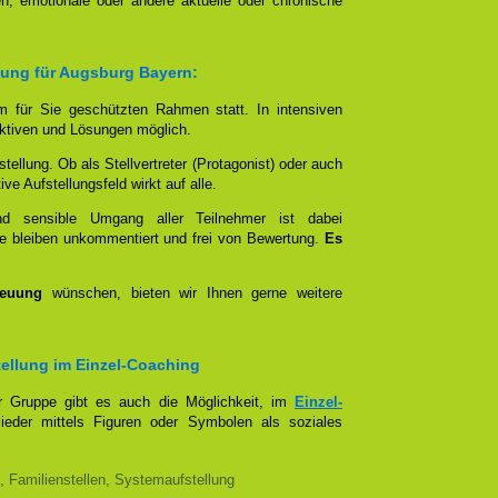
n, emotionale oder andere aktuelle oder chronische
lung für Augsburg Bayern:
em für Sie geschützten Rahmen statt. In intensiven
tiven und Lösungen möglich.
stellung. Ob als Stellvertreter (Protagonist) oder auch
e Aufstellungsfeld wirkt auf alle.
und sensible Umgang aller Teilnehmer ist dabei
e bleiben unkommentiert und frei von Bewertung.
Es
reuung
wünschen, bieten wir Ihnen gerne weitere
stellung im Einzel-Coaching
er Gruppe gibt es auch die Möglichkeit, im
Einzel-
lieder mittels Figuren oder Symbolen als soziales
, Familienstellen, Systemaufstellung