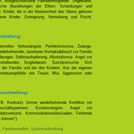
, Ausgeschlossene Familienmitglieder. Ungeklärte,
eliche Beziehungen der Eltern. Scheidungen und
e. Kinder, die in der Abwesenheit des Vaters geboren
ene Kinder. Enteignung, Vertreibung und Flucht.
ufstellung:
terrollen. Verlustängste. Perfektionismus. Zwänge.
ederkehrender, spontaner Kontaktabbruch zur Familie
bungen. Selbstaufopferung. Alkoholismus. Angst vor
altendes Singledasein. Suizidversuche. Sich
 der Familie und bei den Kindern. Aus der eigenen
ensdauergefühle wie Trauer, Wut, Aggression oder
enaufstellung:
. B. Konkurs). Immer wiederkehrende Konflikte mit
chäftspartnern. Existenzängste. Angst vor
platzverluste. Kommunikationsblockaden. Fehlende
n können").
, Familienstellen, Systemaufstellung