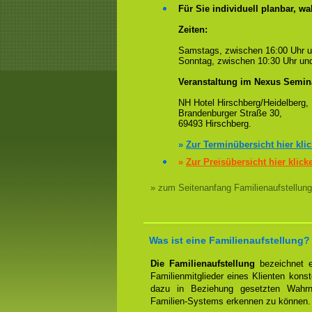
Für Sie individuell planbar, 
Zeiten:
Samstags, zwischen 16:00 Uhr 
Sonntag, zwischen 10:30 Uhr und
Veranstaltung im Nexus Semin
NH Hotel Hirschberg/Heidelberg,
Brandenburger Straße 30,
69493 Hirschberg.
»
Zur Terminübersicht hier kli
»
Zur Preisübersicht hier klick
» zum Seitenanfang Familienaufstellung
Was ist eine Familienaufstellung?
Die Familienaufstellung
bezeichnet ei
Familienmitglieder eines Klienten konst
dazu in Beziehung gesetzten Wahrn
Familien-Systems erkennen zu können.