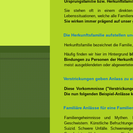
Ursprungsfamilie bzw. Herkunftsfami
Sie stehen oft in einem direkt
Lebenssituationen, welche alle Familienm
Sie wirken immer prägend auf unser
Die Herkunftsfamilie aufstellen u
Herkunftsfamilie bezeichnet die Familie
Häufig finden wir hier im Hintergrund
b
Bindungen zu Personen der Herkunft
meist ausgeblendeten oder abgewerteten
Verstrickungen geben Anlass zu ei
Diese Vorkommnisse ("Verstrickunge
Die nun folgenden Beispiel-Anlässe 
Familiäre Anlässe für eine Familie
Familiengeheimnisse und Mythen. 
Geschwistern. Künstliche Befruchtungen
Suizid. Schwere Unfälle. Schwerwiege