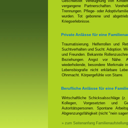
Geschwister. Verleugnung von Kindern
vergangene Partnerschaften. Voreh
Trennungen. Pflege- oder Adoptivfamili
wurden. Tot geborene und abgetrieb
Kriegserlebnisse.
Private Anlässe für eine Familiena
Traumatisierung. Helferrollen und Ret
Suchtverhalten und Sucht. Adoption. Wi
und Freunden. Bekannte Rollenzuschrei
Beziehungen. Angst vor Nähe. Anh
wiederholende, besondere Merkmale in
Lebensbiografie nicht erklärbare Leb
Ohnmacht. Körpergefühle von Starre.
Berufliche Anlässe für eine Famili
Wirtschaftliche Schicksalsschläge (z
Kollegen, Vorgesetzten und Ges
Autoritätspersonen. Spontane Arbeits
Abgrenzungsfähigkeit (nicht "nein sage
» zum Seitenanfang Familienaufstellung