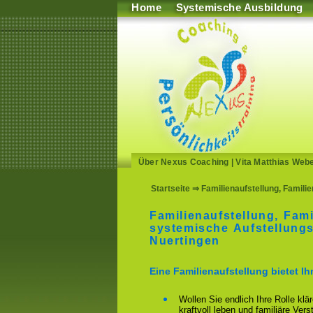
Home
Systemische Ausbildung
Über Nexus Coaching
|
Vita Matthias Web
Startseite
⇒ Familienaufstellung, Familie
Familienaufstellung, Fami
systemische Aufstellungs
Nuertingen
Eine Familienaufstellung bietet I
Wollen Sie endlich Ihre Rolle klä
kraftvoll leben und familiäre Ver