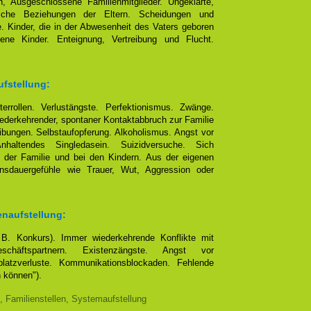
, Ausgeschlossene Familienmitglieder. Ungeklärte,
eliche Beziehungen der Eltern. Scheidungen und
e. Kinder, die in der Abwesenheit des Vaters geboren
ene Kinder. Enteignung, Vertreibung und Flucht.
ufstellung:
terrollen. Verlustängste. Perfektionismus. Zwänge.
ederkehrender, spontaner Kontaktabbruch zur Familie
bungen. Selbstaufopferung. Alkoholismus. Angst vor
altendes Singledasein. Suizidversuche. Sich
 der Familie und bei den Kindern. Aus der eigenen
ensdauergefühle wie Trauer, Wut, Aggression oder
enaufstellung:
. B. Konkurs). Immer wiederkehrende Konflikte mit
chäftspartnern. Existenzängste. Angst vor
platzverluste. Kommunikationsblockaden. Fehlende
n können").
, Familienstellen, Systemaufstellung