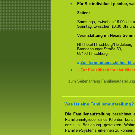
Für Sie individuell planbar, 
Zeiten:
Samstags, zwischen 16:00 Uhr 
Sonntag, zwischen 10:30 Uhr und
Veranstaltung im Nexus Semin
NH Hotel Hirschberg/Heidelberg,
Brandenburger Straße 30,
69493 Hirschberg.
»
Zur Terminübersicht hier kli
»
Zur Preisübersicht hier klick
» zum Seitenanfang Familienaufstellung
Was ist eine Familienaufstellung?
Die Familienaufstellung
bezeichnet ei
Familienmitglieder eines Klienten konst
dazu in Beziehung gesetzten Wahrn
Familien-Systems erkennen zu können.