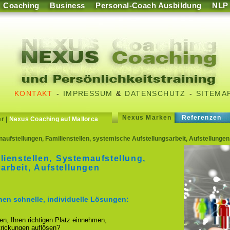
Coaching
Business
Personal-Coach Ausbildung
NLP
KONTAKT
-
IMPRESSUM
&
DATENSCHUTZ
-
SITEMA
Nexus Marken
Referenzen
er
|
Nexus Coaching auf Mallorca
naufstellungen, Familienstellen, systemische Aufstellungsarbeit, Aufstellung
lienstellen, Systemaufstellung,
arbeit, Aufstellungen
hnen schnelle, individuelle Lösungen:
ren, Ihren richtigen Platz einnehmen,
strickungen auflösen?