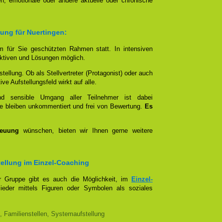
n, emotionale oder andere aktuelle oder chronische
lung für Nuertingen:
em für Sie geschützten Rahmen statt. In intensiven
tiven und Lösungen möglich.
stellung. Ob als Stellvertreter (Protagonist) oder auch
e Aufstellungsfeld wirkt auf alle.
und sensible Umgang aller Teilnehmer ist dabei
e bleiben unkommentiert und frei von Bewertung.
Es
reuung
wünschen, bieten wir Ihnen gerne weitere
stellung im Einzel-Coaching
er Gruppe gibt es auch die Möglichkeit, im
Einzel-
lieder mittels Figuren oder Symbolen als soziales
, Familienstellen, Systemaufstellung