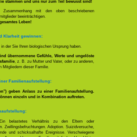
lie stammen und uns nur zum Teil bewusst sind!
en Zusammenhang mit den oben beschriebenen
itglieder beeinträchtigen.
 gesamtes Leben!
nd Klarheit gewinnen:
, in der Sie Ihren biologischen Ursprung haben.
lind übernommene Gefühle, Werte und ungelöste
sfamilie
, z. B. zu Mutter und Vater, oder zu anderen,
 Mitgliedern dieser Familie.
ner Familienaufstellung:
n") geben Anlass zu einer Familienaufstellung.
können einzeln und in Kombination auftreten.
naufstellung:
Ein belastetes Verhältnis zu den Eltern oder
. Zwillingsbefruchtungen. Adoption. Suizidversuche,
nde und schicksalhafte Ereignisse. Verschwiegene