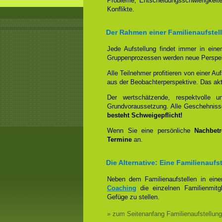
Probleme, Entscheidungsschwierigkeite
Konflikte.
Der Rahmen einer Familienaufstel
Jede Aufstellung findet immer in ein
Gruppenprozessen werden neue Perspek
Alle Teilnehmer profitieren von einer Auf
aus der Beobachterperspektive. Das aktiv
Der wertschätzende, respektvolle 
Grundvoraussetzung. Alle Geschehniss
besteht Schweigepflicht!
Wenn Sie eine persönliche
Nachbet
Termine
an.
Die Alternative: Eine Familienauf
Neben dem Familienaufstellen in ein
Coaching
die einzelnen Familienmitg
Gefüge zu stellen.
» zum Seitenanfang Familienaufstellung