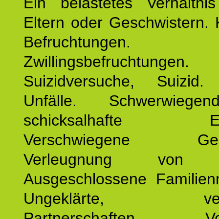
Ein belastetes Verhältn
Eltern oder Geschwistern. 
Befruchtungen.
Zwillingsbefruchtungen. 
Suizidversuche, Suizid
Unfälle. Schwerwiege
schicksalhafte Erei
Verschwiegene Gesch
Verleugnung von K
Ausgeschlossene Familienm
Ungeklärte, verg
Partnerschaften. Vor