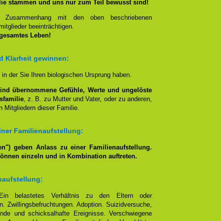
lie stammen und uns nur zum Teil bewusst sind!
en Zusammenhang mit den oben beschriebenen
itglieder beeinträchtigen.
 gesamtes Leben!
nd Klarheit gewinnen:
, in der Sie Ihren biologischen Ursprung haben.
lind übernommene Gefühle, Werte und ungelöste
sfamilie
, z. B. zu Mutter und Vater, oder zu anderen,
 Mitgliedern dieser Familie.
ner Familienaufstellung:
n") geben Anlass zu einer Familienaufstellung.
können einzeln und in Kombination auftreten.
naufstellung:
Ein belastetes Verhältnis zu den Eltern oder
. Zwillingsbefruchtungen. Adoption. Suizidversuche,
nde und schicksalhafte Ereignisse. Verschwiegene