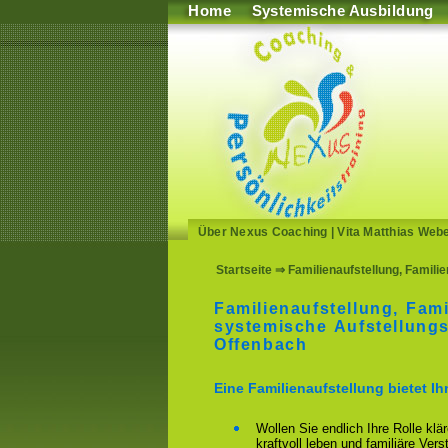
Home
Systemische Ausbildung
Über Nexus Coaching
|
Vita Matthias Web
Startseite
⇒ Familienaufstellung, Famili
Familienaufstellung, Fami
systemische Aufstellungs
Offenbach
Eine Familienaufstellung bietet I
Wollen Sie endlich Ihre Rolle klä
kraftvoll leben und familiäre Ver