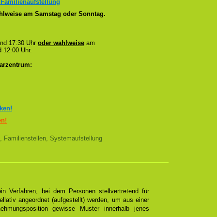
 Familienaufstellung
wahlweise am Samstag oder Sonntag.
und 17:30 Uhr
oder wahlweise
am
 12:00 Uhr.
arzentrum:
cken!
en!
, Familienstellen, Systemaufstellung
n Verfahren, bei dem Personen stellvertretend für
ellativ angeordnet (aufgestellt) werden, um aus einer
ehmungsposition gewisse Muster innerhalb jenes