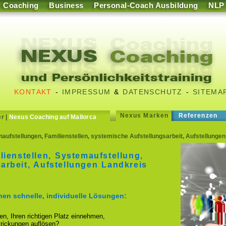
Coaching
Business
Personal-Coach Ausbildung
NLP
KONTAKT
-
IMPRESSUM
&
DATENSCHUTZ
-
SITEMA
Nexus Marken
Referenzen
er
|
Nexus Coaching auf Mallorca
enaufstellungen, Familienstellen, systemische Aufstellungsarbeit, Aufstellung
lienstellen, Systemaufstellung,
arbeit, Aufstellungen Landkreis
hnen schnelle, individuelle Lösungen:
ren, Ihren richtigen Platz einnehmen,
strickungen auflösen?