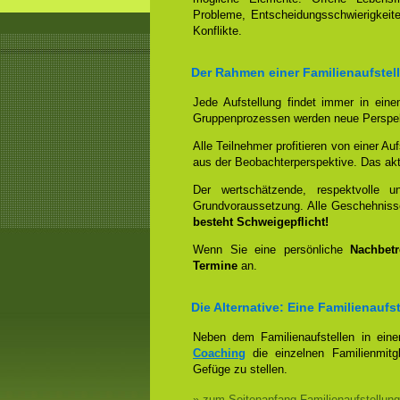
Probleme, Entscheidungsschwierigkeite
Konflikte.
Der Rahmen einer Familienaufstel
Jede Aufstellung findet immer in ein
Gruppenprozessen werden neue Perspek
Alle Teilnehmer profitieren von einer Auf
aus der Beobachterperspektive. Das aktiv
Der wertschätzende, respektvolle 
Grundvoraussetzung. Alle Geschehniss
besteht Schweigepflicht!
Wenn Sie eine persönliche
Nachbet
Termine
an.
Die Alternative: Eine Familienauf
Neben dem Familienaufstellen in ein
Coaching
die einzelnen Familienmitg
Gefüge zu stellen.
» zum Seitenanfang Familienaufstellung