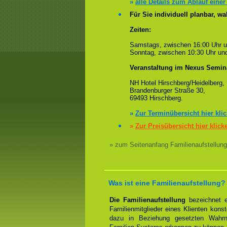
»
alle Details zum Ablauf einer
Für Sie individuell planbar, 
Zeiten:
Samstags, zwischen 16:00 Uhr 
Sonntag, zwischen 10:30 Uhr und
Veranstaltung im Nexus Semin
NH Hotel Hirschberg/Heidelberg,
Brandenburger Straße 30,
69493 Hirschberg.
»
Zur Terminübersicht hier kli
»
Zur Preisübersicht hier klick
» zum Seitenanfang Familienaufstellung
Was ist eine Familienaufstellung?
Die Familienaufstellung
bezeichnet ei
Familienmitglieder eines Klienten konst
dazu in Beziehung gesetzten Wahrn