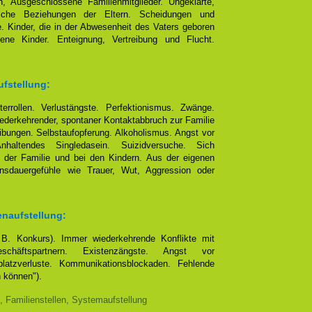
, Ausgeschlossene Familienmitglieder. Ungeklärte,
eliche Beziehungen der Eltern. Scheidungen und
e. Kinder, die in der Abwesenheit des Vaters geboren
ene Kinder. Enteignung, Vertreibung und Flucht.
ufstellung:
terrollen. Verlustängste. Perfektionismus. Zwänge.
ederkehrender, spontaner Kontaktabbruch zur Familie
bungen. Selbstaufopferung. Alkoholismus. Angst vor
altendes Singledasein. Suizidversuche. Sich
 der Familie und bei den Kindern. Aus der eigenen
ensdauergefühle wie Trauer, Wut, Aggression oder
enaufstellung:
. B. Konkurs). Immer wiederkehrende Konflikte mit
chäftspartnern. Existenzängste. Angst vor
platzverluste. Kommunikationsblockaden. Fehlende
n können").
, Familienstellen, Systemaufstellung