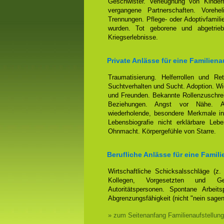
Geschwister. Verleugnung von Kindern
vergangene Partnerschaften. Voreh
Trennungen. Pflege- oder Adoptivfamili
wurden. Tot geborene und abgetrieb
Kriegserlebnisse.
Private Anlässe für eine Familiena
Traumatisierung. Helferrollen und Ret
Suchtverhalten und Sucht. Adoption. Wi
und Freunden. Bekannte Rollenzuschrei
Beziehungen. Angst vor Nähe. Anh
wiederholende, besondere Merkmale in
Lebensbiografie nicht erklärbare Leb
Ohnmacht. Körpergefühle von Starre.
Berufliche Anlässe für eine Famili
Wirtschaftliche Schicksalsschläge (z
Kollegen, Vorgesetzten und Ges
Autoritätspersonen. Spontane Arbeits
Abgrenzungsfähigkeit (nicht "nein sage
» zum Seitenanfang Familienaufstellung