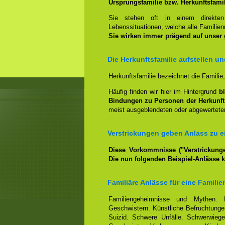
Ursprungsfamilie bzw. Herkunftsfami
Sie stehen oft in einem direkt
Lebenssituationen, welche alle Familienm
Sie wirken immer prägend auf unser
Die Herkunftsfamilie aufstellen u
Herkunftsfamilie bezeichnet die Familie
Häufig finden wir hier im Hintergrund
b
Bindungen zu Personen der Herkunft
meist ausgeblendeten oder abgewerteten
Verstrickungen geben Anlass zu ei
Diese Vorkommnisse ("Verstrickunge
Die nun folgenden Beispiel-Anlässe 
Familiäre Anlässe für eine Familie
Familiengeheimnisse und Mythen. 
Geschwistern. Künstliche Befruchtungen
Suizid. Schwere Unfälle. Schwerwiege